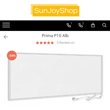
Panouri radiante
1
2
Prima
Smart Home
Prima P10 Alb
Kituri pentru Apartamente
9 Review-uri
SunJoy
-34%