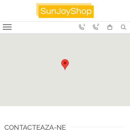
Panouri radiante
1
2
Prima
Smart Home
Kituri Pentru Apartamente
SunJoy
CONTACTEAZA-NE